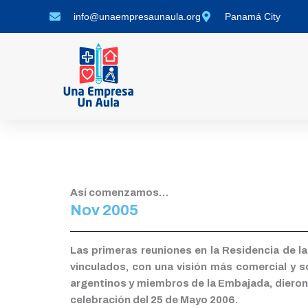
Ir
info@unaempresaunaula.org
Panamá City
al
contenido
Así comenzamos…
Nov 2005
Las primeras reuniones en la Residencia de la
vinculados, con una visión más comercial y 
argentinos y miembros de la Embajada, dieron 
celebración del 25 de Mayo 2006.