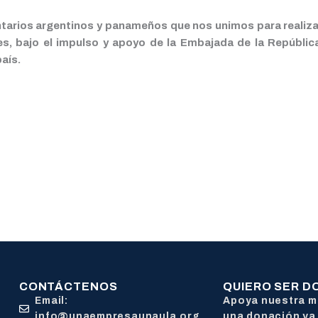
arios argentinos y panameños que nos unimos para realizar 
, bajo el impulso y apoyo de la Embajada de la República
aís.
CONTÁCTENOS
QUIERO SER 
Email:
Apoya nuestra m
info@unaempresaunaula.org
una donación ya